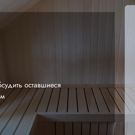
бсудить оставшиеся
ом